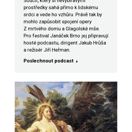
Soucit, který si nevybíravými
prostředky sahá přímo k lidskému
srdci a vede ho vzhůru. Právě tak by
mohlo zapůsobit spojení opery
Z mrtvého domu a Glagolské mše.
Pro festival Janáček Brno jej připravují
hosté podcastu, dirigent Jakub Hrůša
a režisér Jiří Heřman.
Poslechnout podcast