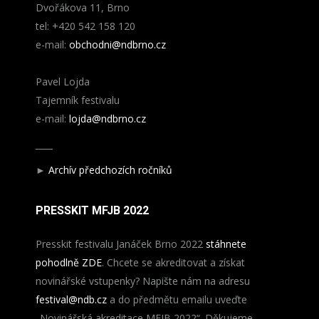
Dvořákova 11, Brno
tel: +420 542 158 120
e-mail:
obchodni@ndbrno.cz
Pavel Lojda
Tajemník festivalu
e-mail:
lojda@ndbrno.cz
____
►
Archív předchozích ročníků
PRESSKIT MFJB 2022
Presskit festivalu Janáček Brno 2022
stáhnete
pohodlně ZDE
. Chcete se akreditovat a získat
novinářské vstupenky? Napište nám na adresu
festival@ndb.cz
a do předmětu emailu uveďte
„Novinářská akreditace MFJB 2022“. Děkujeme.